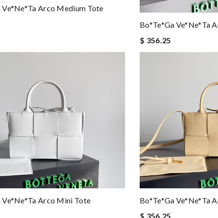
 Ve*ne*ta Arco Medium Tote
Bo*te*ga Ve*ne*ta Ar
$ 356.25
 Ve*ne*ta Arco Mini Tote
Bo*te*ga Ve*ne*ta Ar
$ 356.25