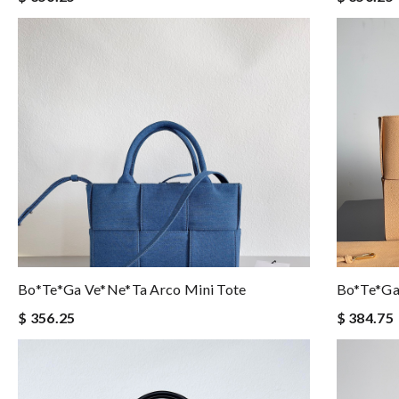
Bo*te*ga Ve*ne*ta Arco Mini Tote
Bo*te*ga
$ 356.25
$ 384.75