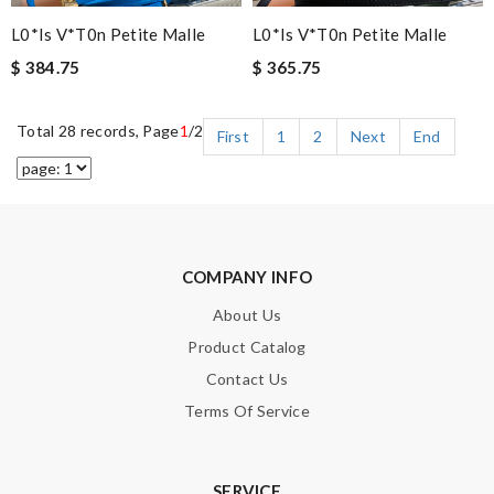
L0*is V*t0n Petite Malle
L0*is V*t0n Petite Malle
$ 384.75
$ 365.75
Total 28 records, Page
1
/2
First
1
2
Next
End
COMPANY INFO
About Us
Product Catalog
Contact Us
Terms Of Service
SERVICE