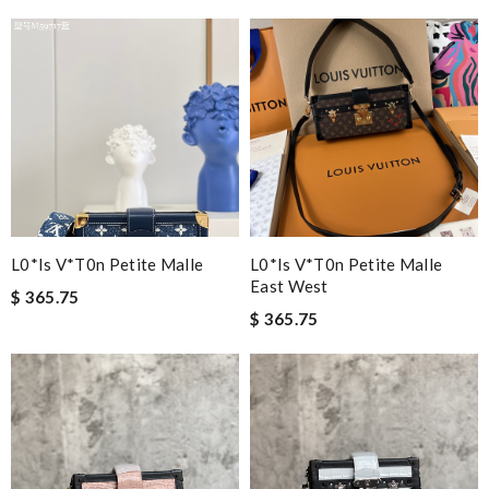
L0*is V*t0n Petite Malle
L0*is V*t0n Petite Malle
East West
$ 365.75
$ 365.75